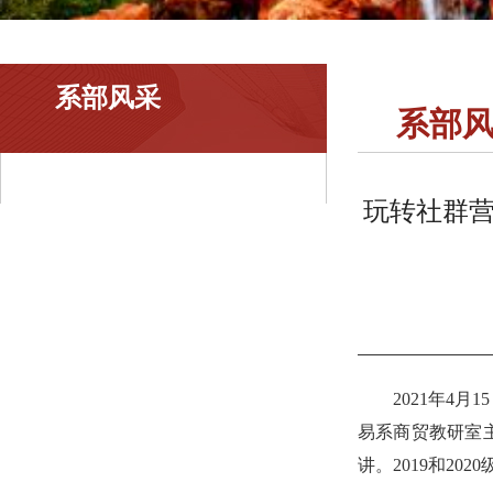
系部风采
系部
玩转社群营
2021年4
易系商贸教研室
讲。2019和2