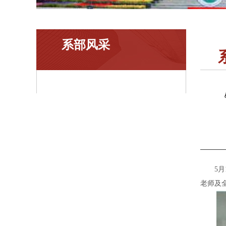
系部风采
5
月
老师及