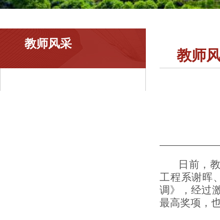
教师风采
教师
​日前，教
工程系谢晖
调》，经过
最高奖项，