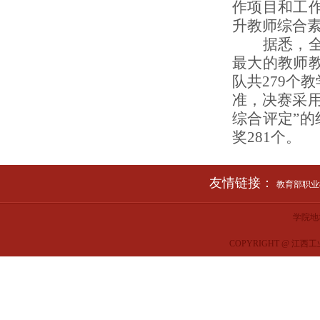
作项目和工
升教师综合
据悉，全国
最大的教师
队共279个
准，决赛采
综合评定”的
奖281个。
友情链接：
教育部职业教
学院地
COPYRIGHT @ 江西工