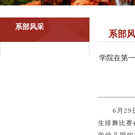
系部风采
系部
学院在第一
6
月
29
生排舞比赛