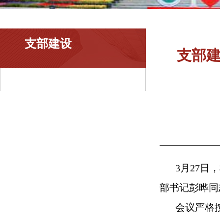
支部建设
支部
3月27
部书记彭晔同
会议严格