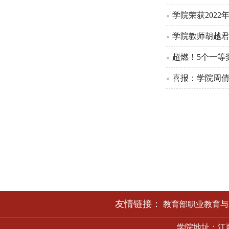
学院荣获202
●
学院教师胡越
●
超燃！5个一等
●
喜报：学院周倩
●
友情链接：
教育部职业教育与
学院地址：江西