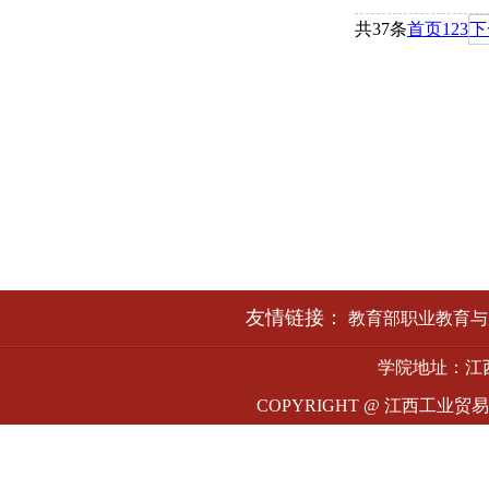
共
37
条
首页
1
2
3
下
友情链接：
教育部职业教育与
学院地址：江西
COPYRIGHT @ 江西工业贸易职